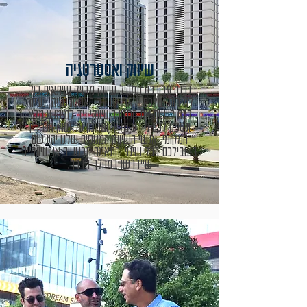
שיווק ואסטרטגיה
נבנה עבורכם תמהיל שיווק מדויק שיתאים בול
למידות שלכם. לאחר שלב האסטרטגיה, נעזור
לכם ליישם את החזון השיווקי עד למימוש מלא
ונספק לכם מידע מקיף ומהימן על שוק הנדל"ן
המקומי. אנשי השיווק המנוסים שלנו יהיו שם
בשבילכם בכל שינוי והתאמה תכנוניים או שיווקיים
שיידרשו במהלך הדרך.