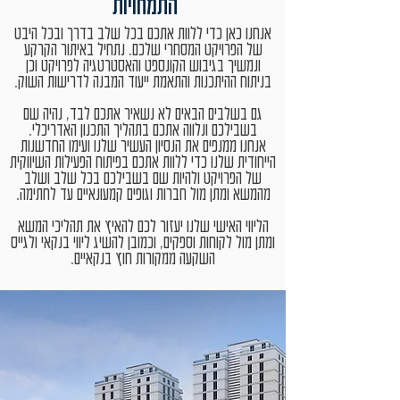
התמחויות
אנחנו כאן כדי ללוות אתכם בכל שלב בדרך ובכל היבט
של הפרויקט המסחרי שלכם. נתחיל באיתור הקרקע
ונמשיך בגיבוש הקונספט והאסטרטגיה לפרויקט וכן
בניתוח ההיתכנות והתאמת ייעוד המבנה לדרישות השוק.
גם בשלבים הבאים לא נשאיר אתכם לבד, נהיה שם
בשבילכם ונלווה אתכם בתהליך התכנון האדריכלי.
אנחנו ממנפים את הנסיון העשיר שלנו ועימו החדשנות
הייחודית שלנו כדי ללוות אתכם בפיתוח הפעילות השיווקית
של הפרויקט ולהיות שם בשבילכם בכל שלב ושלב
מהמשא ומתן מול חברות וגופים קמעונאיים עד לחתימה.
הליווי האישי שלנו יעזור לכם להאיץ את תהליכי המשא
ומתן מול לקוחות וספקים, וכמובן להשיג ליווי בנקאי ולגייס
השקעה ממקורות חוץ בנקאיים.