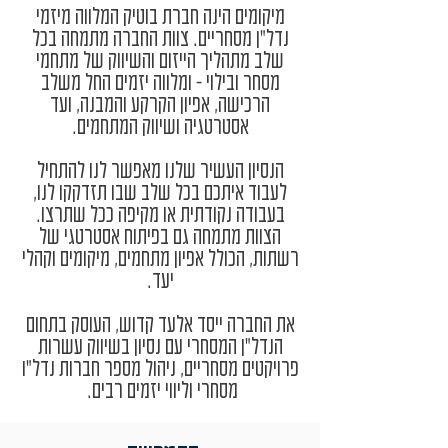
מיקומים הינה חברת בוטיק המלווה מיזמי
נדל"ן מסחריים. צוות החברה מתמחה בכל
שלב מתהליך הייזום והשיווק של מתחמי
מסחר ובילוי - ומלווה יזמים החל משלב
הרכישה, אפיון הקרקע והמבנה, ועד
אסטרטגיה ושיווק המתחמים.
הנסיון העשיר שלנו מאפשר לנו להתחיל
לעבוד איתכם בכל שלב שבו תזדקקו לנו,
בעבודה נקודתית או מקיפה ככל שתרצו.
הצוות מתמחה גם בפיתוח אסטרטגי של
רשתות, הכולל אפיון מתחמים, מיקומים וקהלי
יעד.
את החברה ייסד אלעד קדוש, העוסק בתחום
הנדל"ן המסחרי עם נסיון בשיווק עשרות
פרויקטים מסחריים, ניהול מספר חברות נדל"ו
מסחרי וליווי יזמים רבים.