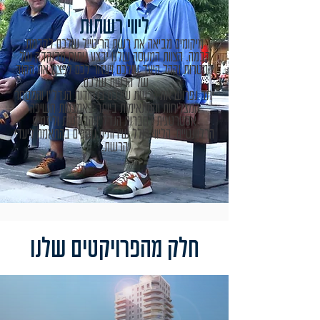
ליווי רשתות
מיקומים מביאה את רשת הריטייל שלכם לקדמת
הבמה. הצוות המנוסה שלנו יבצע ניתוח מדוקדק של
המטרות וקהל היעד שלכם ויעזור לכם לפצח את הקוד
של הרשת שלכם.
יחד נפרוש את הרשת שלכם בנקודות הנדל"ן והמסחר
המצליחות והמתאימות ביותר באמצעות חשיפה
אסטרטגית לחברות הנדל"ן הבולטות וליזמים
הרלוונטיים. הליווי כולל שירותים נוספים בהתאמה ליעדי
הרשת.
חלק מהפרויקטים שלנו